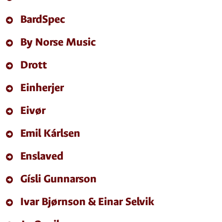
BardSpec
By Norse Music
Drott
Einherjer
Eivør
Emil Kárlsen
Enslaved
Gísli Gunnarson
Ivar Bjørnson & Einar Selvik