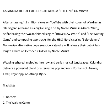
KALANDRA DEBUT FULL-LENGTH ALBUM "THE LINE" ON VINYL!
After amassing 1.9 million views on YouTube with their cover of Wardruna's
"Helvegen" (released as a digital single on By Norse Music in March 2020),
self-releasing the two acclaimed singles "Brave New World" and "The Waiting
Game" and composing two tracks for the HBO Nordic series "Beforeigners",
Norwegian alternative pop sensation Kalandra will release their debut full-
length album on October 23rd via By Norse Music!
Weaving ethereal melodies into raw and eerie musical landscapes, Kalandra
delivers a powerful blend of alternative pop and rock. For fans of: Aurora,
Eivør, Röyksopp, Goldfrapp, Björk
Tracklist:
1. Borders
2. The Waiting Game