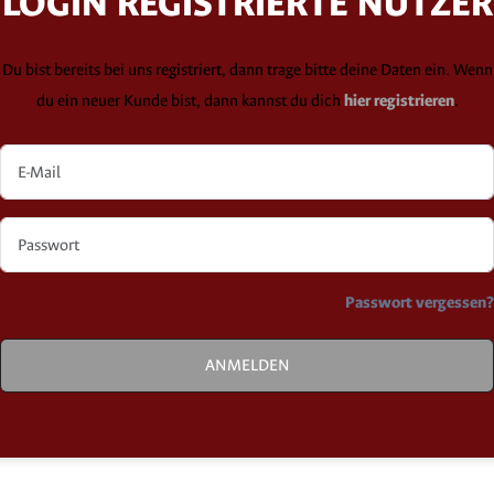
LOGIN REGISTRIERTE NUTZER
Du bist bereits bei uns registriert, dann trage bitte deine Daten ein. Wenn
du ein neuer Kunde bist, dann kannst du dich
hier registrieren
.
Passwort vergessen
ANMELDEN