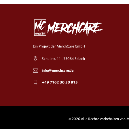
Ein Projekt der MerchCare GmbH
Schulstr. 11 , 73084 Salach
info@merchcare.de
+49 7162 30 50 815
© 2026 Alle Rechte vorbehalten von