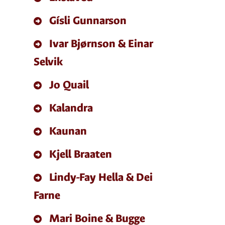
Gísli Gunnarson
Ivar Bjørnson & Einar
Selvik
Jo Quail
Kalandra
Kaunan
Kjell Braaten
Lindy-Fay Hella & Dei
Farne
Mari Boine & Bugge