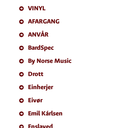
VINYL
AFARGANG
ANVÅR
BardSpec
By Norse Music
Drott
Einherjer
Eivør
Emil Kárlsen
Enslaved