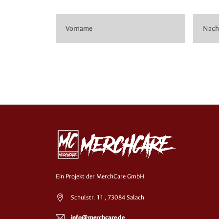
Ein Projekt der MerchCare GmbH
Schulstr. 11 , 73084 Salach
info@merchcare.de