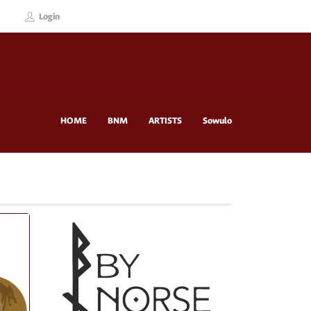
Login
HOME
BNM
ARTISTS
Sowulo
!