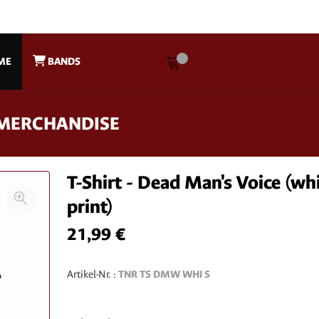
ME
BANDS
L MERCHANDISE
T-Shirt - Dead Man's Voice (wh
print)
21,99 €
Artikel-Nr. :
TNR TS DMW WHI S