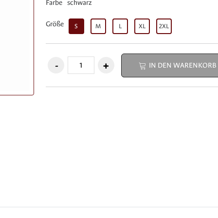
Farbe
schwarz
Größe
S
M
L
XL
2XL
IN DEN WARENKORB