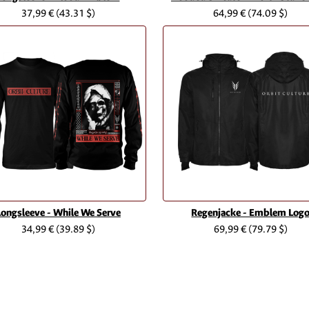
37,99 €
(43.31 $)
64,99 €
(74.09 $)
Longsleeve - While We Serve
Regenjacke - Emblem Log
34,99 €
(39.89 $)
69,99 €
(79.79 $)