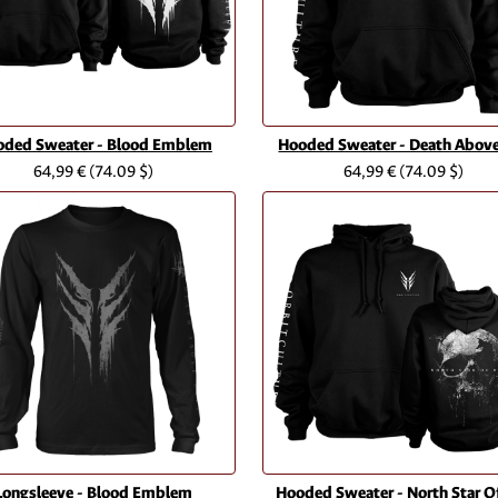
oded Sweater - Blood Emblem
Hooded Sweater - Death Above
64,99 €
(74.09 $)
64,99 €
(74.09 $)
Longsleeve - Blood Emblem
Hooded Sweater - North Star Of