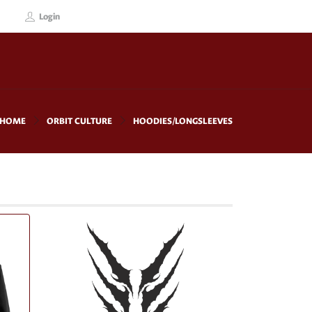
Login
HOME
ORBIT CULTURE
HOODIES/LONGSLEEVES
!