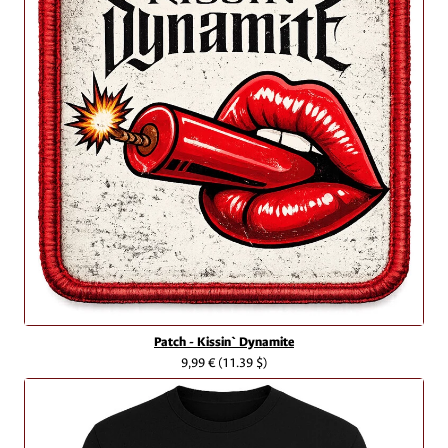
Patch - Kissin` Dynamite
9,99 €
(11.39 $)