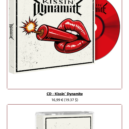
CD - Kissin` Dynamite
16,99 €
(19.37 $)