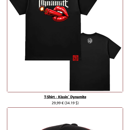
T-Shirt - Kissin` Dynamite
29,99 €
(34.19 $)