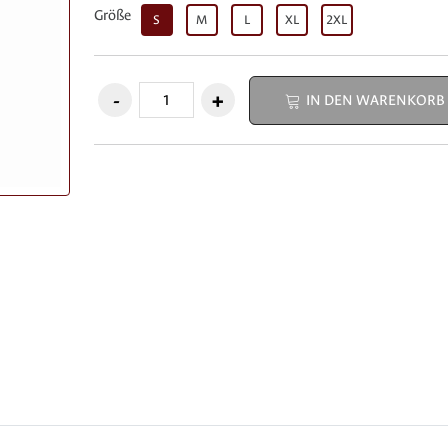
Größe
S
M
L
XL
2XL
IN DEN WARENKORB