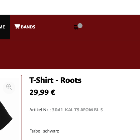
ME
BANDS
T-Shirt - Roots
29,99 €
Artikel-Nr. :
3041-KAL TS AFOM BL S
Farbe
schwarz