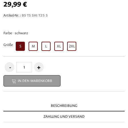
29,99 €
Artikel-Nr. :
BS TS SHI T25 S
Farbe
schwarz
Größe
S
M
L
XL
2XL
IN DEN WARENKORB
BESCHREIBUNG
ZAHLUNG UND VERSAND