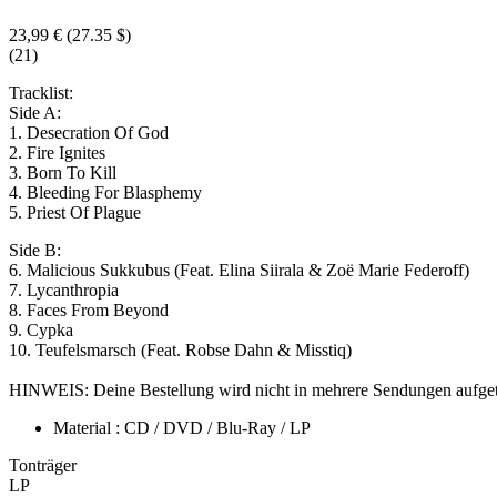
23,99 €
(27.35 $)
(21)
Tracklist:
Side A:
1. Desecration Of God
2. Fire Ignites
3. Born To Kill
4. Bleeding For Blasphemy
5. Priest Of Plague
Side B:
6. Malicious Sukkubus (Feat. Elina Siirala & Zoë Marie Federoff)
7. Lycanthropia
8. Faces From Beyond
9. Cypka
10. Teufelsmarsch (Feat. Robse Dahn & Misstiq)
HINWEIS: Deine Bestellung wird nicht in mehrere Sendungen aufgeteilt
Material : CD / DVD / Blu-Ray / LP
Tonträger
LP