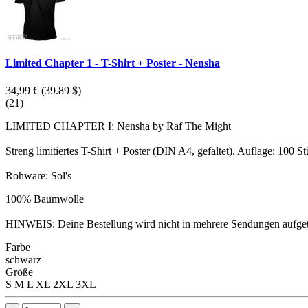
Limited Chapter 1 - T-Shirt + Poster - Nensha
34,99 €
(39.89 $)
(21)
LIMITED CHAPTER I: Nensha by Raf The Might
Streng limitiertes T-Shirt + Poster (DIN A4, gefaltet). Auflage: 100 S
Rohware: Sol's
100% Baumwolle
HINWEIS: Deine Bestellung wird nicht in mehrere Sendungen aufgeteilt
Farbe
schwarz
Größe
S
M
L
XL
2XL
3XL