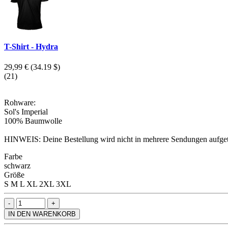
T-Shirt - Hydra
29,99 €
(34.19 $)
(21)
Rohware:
Sol's Imperial
100% Baumwolle
HINWEIS: Deine Bestellung wird nicht in mehrere Sendungen aufgeteilt
Farbe
schwarz
Größe
S
M
L
XL
2XL
3XL
IN DEN WARENKORB